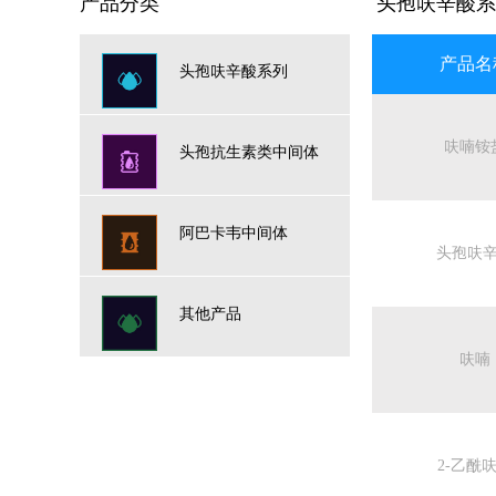
产品分类
头孢呋辛酸系
产品名
头孢呋辛酸系列
呋喃铵
头孢抗生素类中间体
阿巴卡韦中间体
头孢呋
其他产品
呋喃
2-乙酰