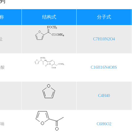
列
称
结构式
分子式
盐
C7H10N2O4
辛酸
C16H16N4O8S
C4H40
呋喃
C6H6O2