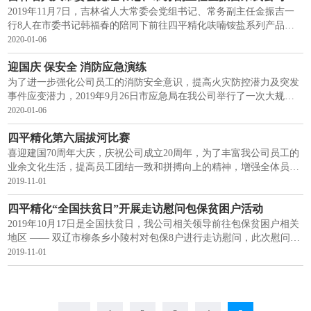
2019年11月7日，吉林省人大常委会党组书记、常务副主任金振吉一
行8人在市委书记韩福春的陪同下前往四平精化呋喃铵盐系列产品搬
迁改造建设项目施工现场（梨树分厂）进行调研，四平市精细化学品
2020-01-06
有限公司董事长薛亮热情接待！
迎国庆 保安全 消防应急演练
为了进一步强化公司员工的消防安全意识，提高火灾防控潜力及突发
事件应变潜力，2019年9月26日市应急局在我公司举行了一次大规模
的消防应急演练活动，应急局结合我公司的实际情况，制定了相应的
2020-01-06
演练方案，为演练的成功举行提供了切实的保障
四平精化第六届拔河比赛
喜迎建国70周年大庆，庆祝公司成立20周年，为了丰富我公司员工的
业余文化生活，提高员工团结一致和拼搏向上的精神，增强全体员工
的凝聚力、向心力和集体荣誉感，公司于2019年9月30日特举办四平
2019-11-01
市精细化学品有限公司第六届拔河比赛。
四平精化“全国扶贫日”开展走访慰问包保贫困户活动
2019年10月17日是全国扶贫日，我公司相关领导前往包保贫困户相关
地区 —— 双辽市柳条乡小陵村对包保8户进行走访慰问，此次慰问为
包保贫困户送去豆油及洗涤用品，通过我公司提供的帮助8户包保户
2019-11-01
相继脱贫