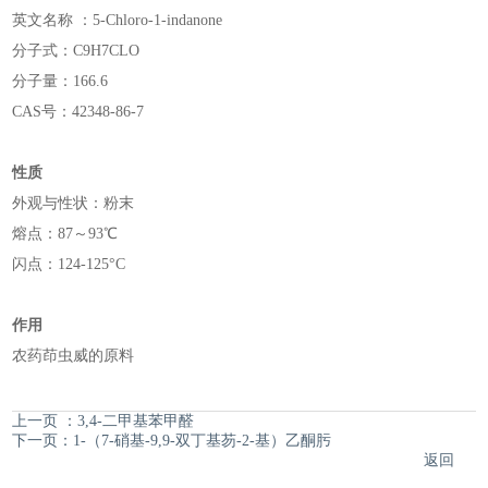
英文名称 ：5-Chloro-1-indanone
分子式：C9H7CLO
分子量：166.6
CAS号：42348-86-7
性质
外观与性状：粉末
熔点：87～93℃
闪点：124-125°C
作用
农药茚虫威的原料
上一页 ：3,4-二甲基苯甲醛
下一页：1-（7-硝基-9,9-双丁基芴-2-基）乙酮肟
返回