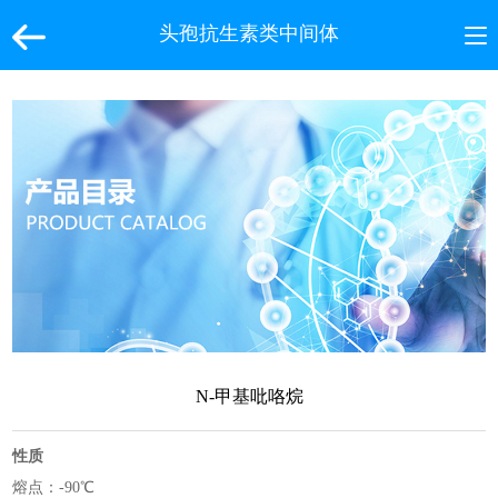
头孢抗生素类中间体
N-甲基吡咯烷
性质
熔点：-90℃