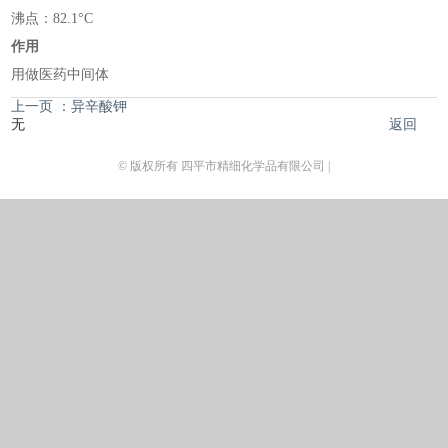
沸点：82.1°C
作用
用做医药中间体
上一页 ：异辛酸钾
无
返回
© 版权所有 四平市精细化学品有限公司 |